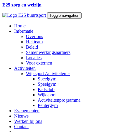
E25 zorg en welzijn
Toggle navigation
Home
Informatie
Over ons
Het team
Beleid
Samenwerkingspartners
Locaties
Voor externen
Activiteiten
Wijksport Activiteiten
»
Speelgym
Speelgym +
Kidsclub
Wijksport
Activiteitenprogramma
Peutergym
Evenementen
Nieuws
Werken bij ons
Contact