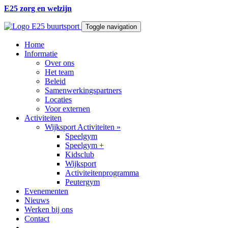
E25 zorg en welzijn
Toggle navigation
Home
Informatie
Over ons
Het team
Beleid
Samenwerkingspartners
Locaties
Voor externen
Activiteiten
Wijksport Activiteiten
»
Speelgym
Speelgym +
Kidsclub
Wijksport
Activiteitenprogramma
Peutergym
Evenementen
Nieuws
Werken bij ons
Contact