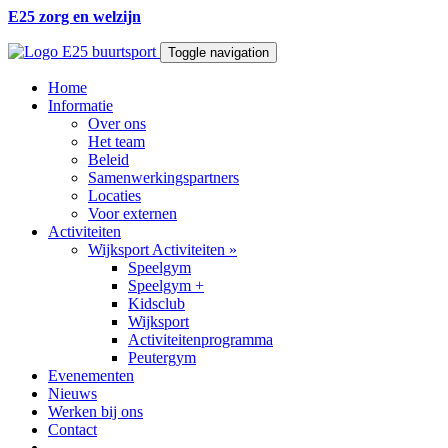
E25 zorg en welzijn
Toggle navigation
Home
Informatie
Over ons
Het team
Beleid
Samenwerkingspartners
Locaties
Voor externen
Activiteiten
Wijksport Activiteiten
»
Speelgym
Speelgym +
Kidsclub
Wijksport
Activiteitenprogramma
Peutergym
Evenementen
Nieuws
Werken bij ons
Contact